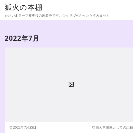
コ
狐火の本棚
ン
ただいまテーマ変更後の改装中です。少々見づらかったらすみません
テ
ン
ツ
2022年7月
へ
移
動
2022年7月25日
個人事業主としての記録