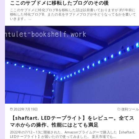
ここのサブドメに移転したブログのその後
ここのサブドメに特化ブログBを移転した話は以前書いておりますが 約1年前に
移転した特化ブログB、またの名をサブドメブログが今どうなってるかを書いて
いきます。 …
2022年7月19日
便利ツール
【shaftart. LEDテープライト】をレビュー。全てス
マホからの操作、性能にはとても満足
2022年の7/12～13に開催された、Amazonプライムデーで購入した【shaftart.
LEDテープライト】が届いたので使ってみました。 楽天市場でも…