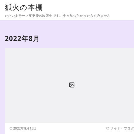
コ
狐火の本棚
ン
ただいまテーマ変更後の改装中です。少々見づらかったらすみません
テ
ン
ツ
2022年8月
へ
移
動
2022年8月15日
サイト・ブログ