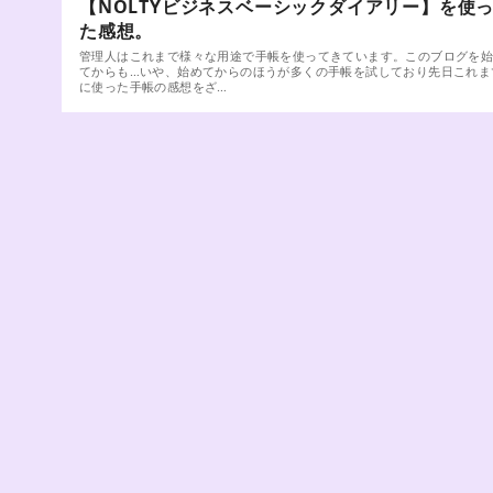
【NOLTYビジネスベーシックダイアリー】を使
た感想。
管理人はこれまで様々な用途で手帳を使ってきています。このブログを
てからも…いや、始めてからのほうが多くの手帳を試しており先日これま
に使った手帳の感想をざ…