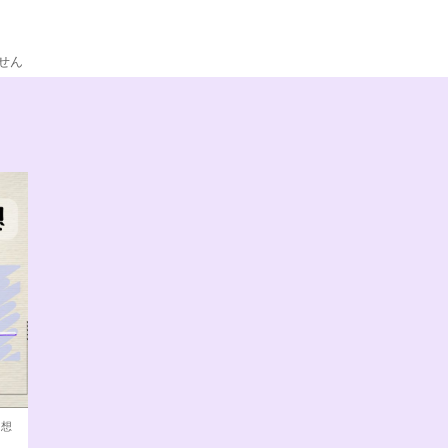
せん
感想