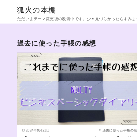
コ
狐火の本棚
ン
ただいまテーマ変更後の改装中です。少々見づらかったらすみま
テ
ン
ツ
過去に使った手帳の感想
へ
移
動
2024年9月23日
過去に使った手帳の